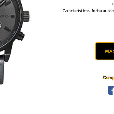
Características: fecha autom
MÁ
Compa