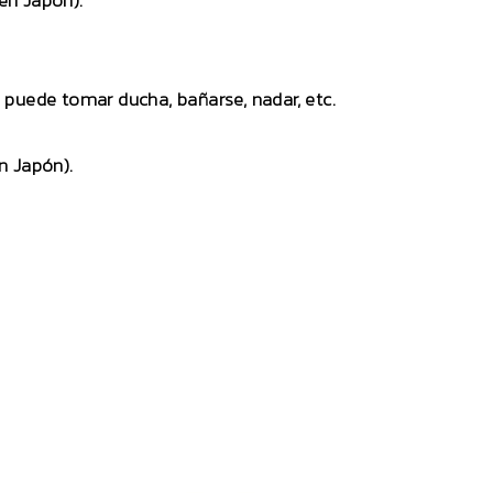
en Japón).
no puede tomar ducha, bañarse, nadar, etc.
n Japón).