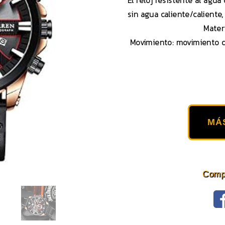
El reloj resistente al agua
sin agua caliente/caliente
Materi
Movimiento: movimiento 
MÁ
Compa