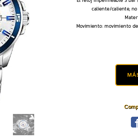
El reloj impermeable 3 bar 
caliente/caliente, n
Materi
Movimiento: movimiento de
MÁ
Compa