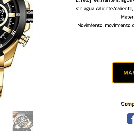
El reloj resistente al agua
sin agua caliente/caliente
Materi
Movimiento: movimiento 
MÁ
Compa