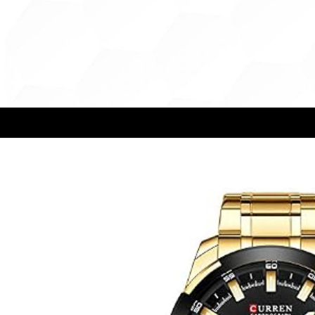
CURREN
Relojes Curren