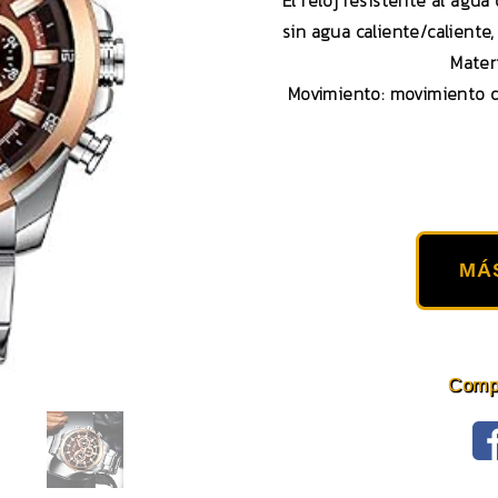
El reloj resistente al agua
sin agua caliente/caliente
Materi
Movimiento: movimiento 
MÁ
Compa