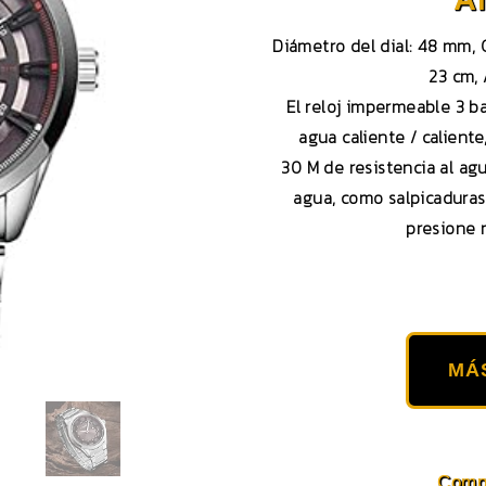
Diámetro del dial: 48 mm, G
23 cm,
El reloj impermeable 3 b
agua caliente / calient
30 M de resistencia al ag
agua, como salpicaduras
presione 
MÁ
Compa