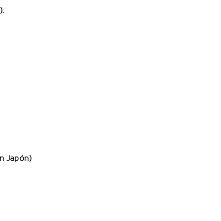
).
n Japón)