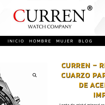
Saltar
al
contenido
INICIO
HOMBRE
MUJER
BLOG
CURREN – R
CUARZO PA
DE ACE
IM