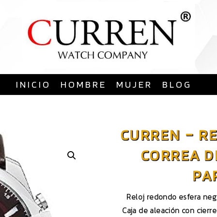
Saltar
al
contenido
INICIO
HOMBRE
MUJER
BLOG
CURREN – R
CORREA D
PA
Reloj redondo esfera neg
Caja de aleación con cierr