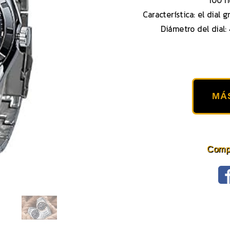
100 n
Característica: el dial 
Diámetro del dial:
MÁ
Compa