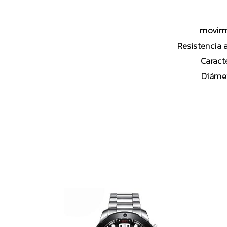
movimi
Resistencia 
Caract
Diámet