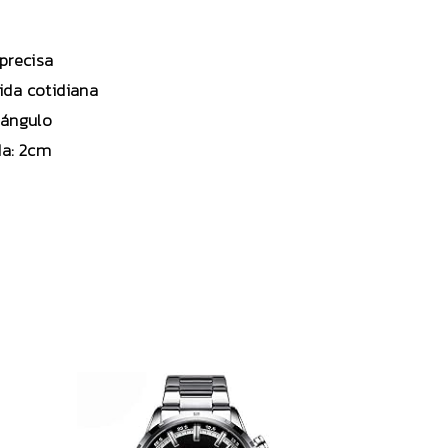
precisa
ida cotidiana
tángulo
da: 2cm