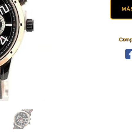
MÁ
Compa