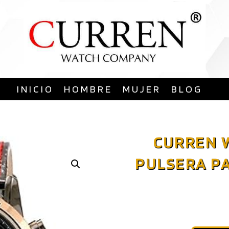
Saltar
al
contenido
INICIO
HOMBRE
MUJER
BLOG
CURREN W
PULSERA P