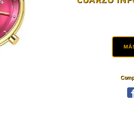
MÁ
Compa