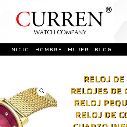
Saltar
al
contenido
INICIO
HOMBRE
MUJER
BLOG
RELOJ DE
RELOJES DE 
RELOJ PEQ
RELOJ DE C
CUARZO INF