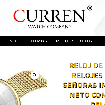
Saltar
al
contenido
INICIO
HOMBRE
MUJER
BLOG
RELOJ DE
RELOJES 
SEÑORAS I
NETO CO
REL