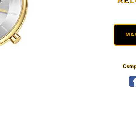
MÁ
Compa