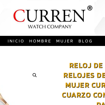
Saltar
al
contenido
INICIO
HOMBRE
MUJER
BLOG
RELOJ DE
RELOJES DE
MUJER CUR
CUARZO CO
P