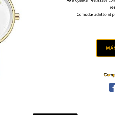
Alta qualità: realizzata co
re
Comodo: adatto al p
MÁ
Compa