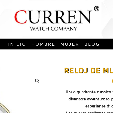
Saltar
al
contenido
INICIO
HOMBRE
MUJER
BLOG
RELOJ DE M
Il suo quadrante classico 
diventare avventuroso, 
esperienze di