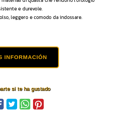
n materiali di qualità che rendono l’orologio
sistente e durevole.
olso, leggero e comodo da indossare.
S INFORMACIÓN
rte si te ha gustado