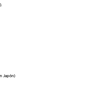
).
n Japón)