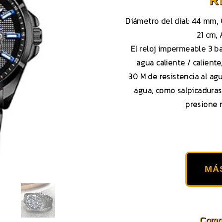
Diámetro del dial: 44 mm, G
21 cm,
El reloj impermeable 3 b
agua caliente / calient
30 M de resistencia al ag
agua, como salpicaduras
presione 
MÁ
Compa