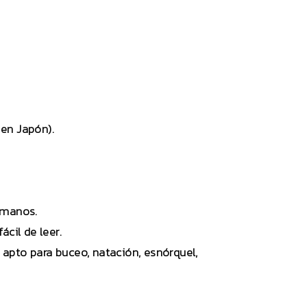
en Japón).
o manos.
cil de leer.
o apto para buceo, natación, esnórquel,