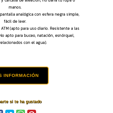
 y carcasa de aleación, no daña tu ropa o
manos.
pantalla analógica con esfera negra simple,
fácil de leer.
 ATM (apto para uso diario. Resistente a las
. No apto para buceo, natación, esnórquel,
relacionados con el agua).
S INFORMACIÓN
rte si te ha gustado