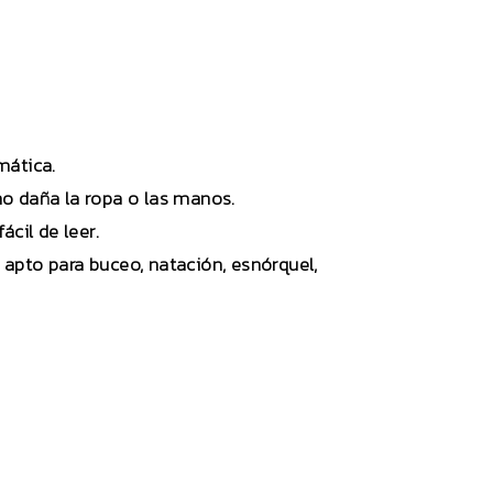
mática.
no daña la ropa o las manos.
cil de leer.
o apto para buceo, natación, esnórquel,