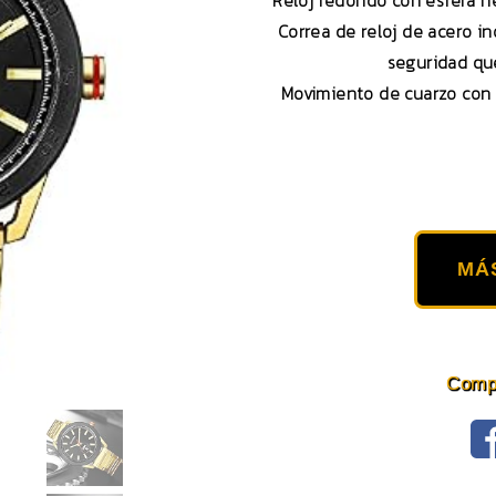
Reloj redondo con esfera n
Correa de reloj de acero in
seguridad que
Movimiento de cuarzo con 
MÁ
Compa