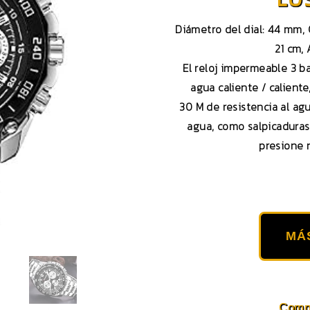
Diámetro del dial: 44 mm, G
21 cm,
El reloj impermeable 3 b
agua caliente / calient
30 M de resistencia al ag
agua, como salpicaduras
presione 
MÁ
Compa