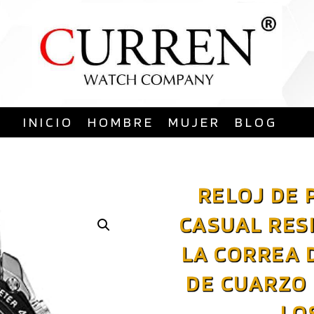
Saltar
al
contenido
INICIO
HOMBRE
MUJER
BLOG
RELOJ DE 
CASUAL RES
LA CORREA 
DE CUARZO
LO