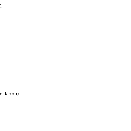
).
n Japón)