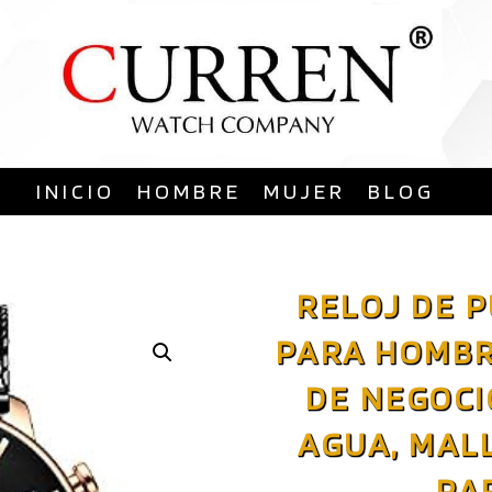
Saltar
al
contenido
INICIO
HOMBRE
MUJER
BLOG
RELOJ DE 
PARA HOMB
DE NEGOCI
AGUA, MALL
PA