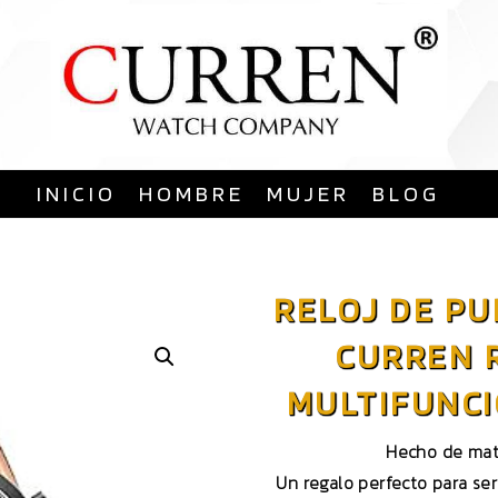
Saltar
al
contenido
INICIO
HOMBRE
MUJER
BLOG
RELOJ DE P
CURREN 
MULTIFUNC
Hecho de mate
Un regalo perfecto para sere