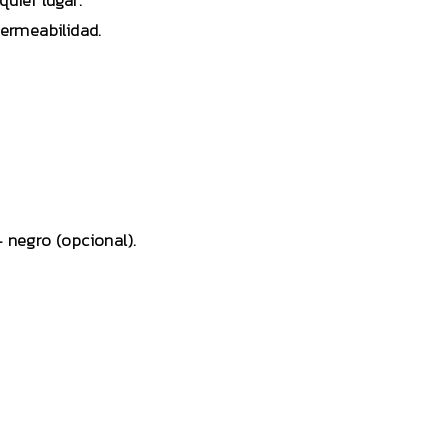
uier lugar.
permeabilidad.
+ negro (opcional).