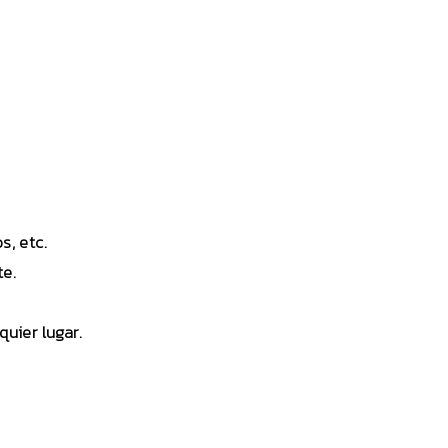
s, etc.
te.
uier lugar.