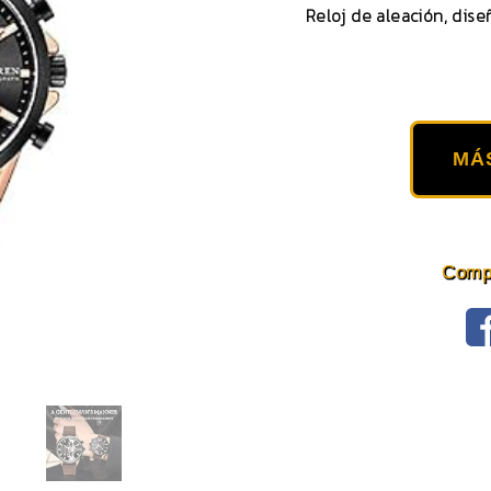
Reloj de aleación, dise
MÁ
Compa