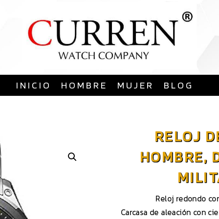
Saltar
al
contenido
INICIO
HOMBRE
MUJER
BLOG
RELOJ D
HOMBRE, D
MILI
Reloj redondo con
Carcasa de aleación con cie