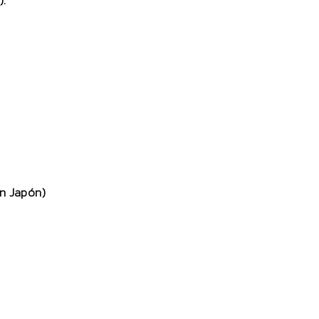
).
n Japón)