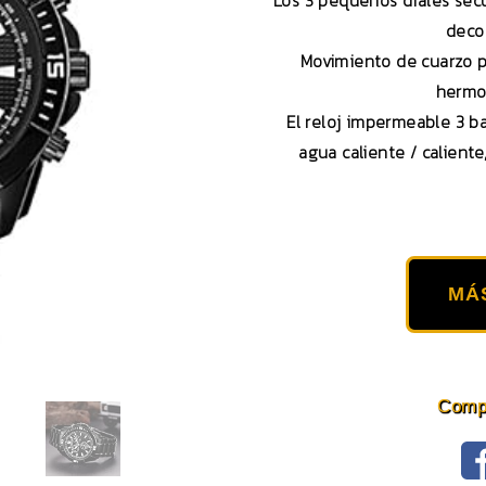
Los 3 pequeños diales se
decor
Movimiento de cuarzo p
hermo
El reloj impermeable 3 b
agua caliente / calient
MÁ
Compa